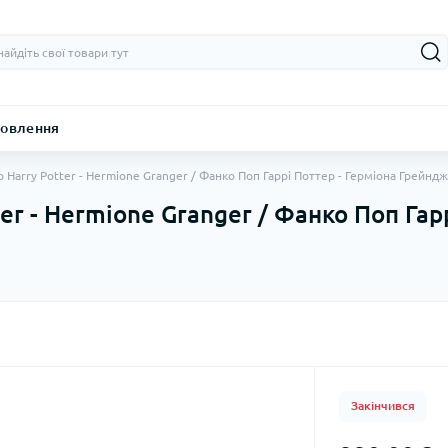
овлення
p Harry Potter - Hermione Granger / Фанко Поп Гаррі Поттер - Герміона Грейнд
er - Hermione Granger / Фанко Поп Гар
Закінчився