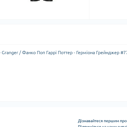
e Granger / Фанко Поп Гаррі Поттер - Герміона Грейнджер #7
Дізнавайтеся першим про 
Підпишіться на нашу e-ma