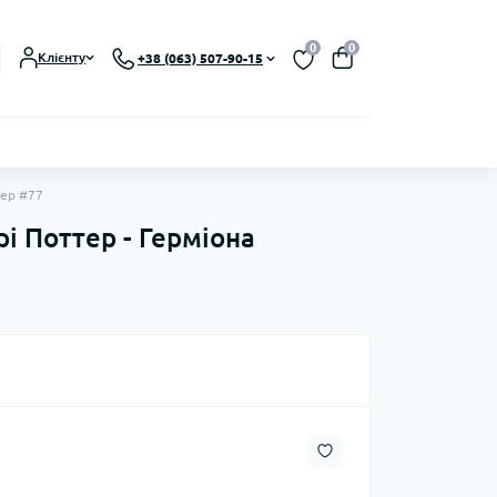
0
0
Клієнту
+38 (063) 507-90-15
жер #77
рі Поттер - Герміона