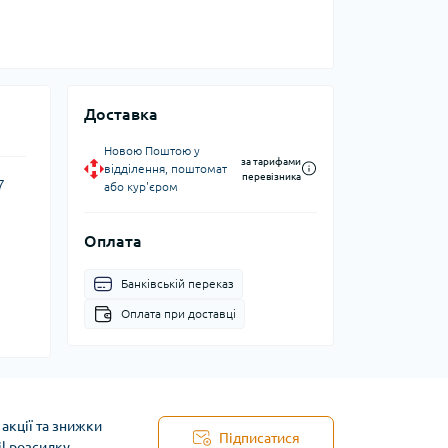
Доставка
Новою Поштою у
за тарифами
відділення, поштомат
перевізника
7
або кур'єром
Оплата
Банківській переказ
Оплата при доставці
акції та знижки
Підписатися
il розсилку