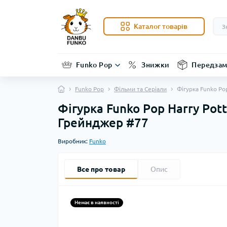
Каталог товарів
Funko Pop
Знижки
Передзам
Funko Pop
Фільми та Серіали
Фігурка Funko Po
Фігурка Funko Pop Harry Pott
Грейнджер #77
Виробник:
Funko
Все про товар
Опис
Немає в наявності