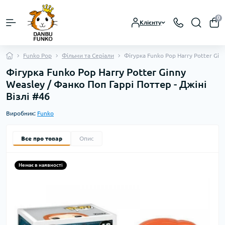
0
Клієнту
Funko Pop
Фільми та Серіали
Фігурка Funko Pop Harry Potter Gin
Фігурка Funko Pop Harry Potter Ginny
Weasley / Фанко Поп Гаррі Поттер - Джіні
Візлі #46
Виробник:
Funko
Все про товар
Опис
Немає в наявності