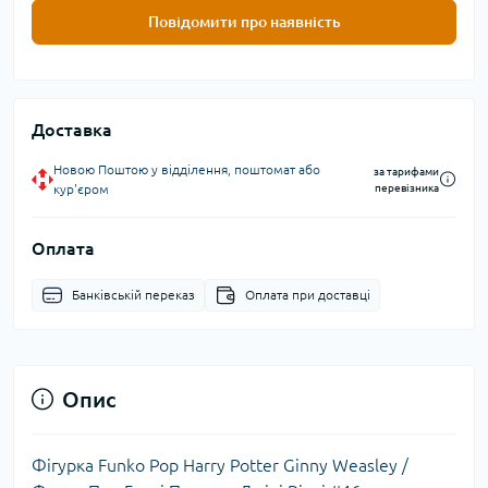
Повідомити про наявність
Доставка
Новою Поштою у відділення, поштомат або
за тарифами
кур'єром
перевізника
Оплата
Банківській переказ
Оплата при доставці
Опис
Фігурка Funko Pop Harry Potter Ginny Weasley /