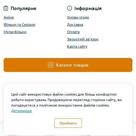
Популярне
Інформація
Аніме
Умови угоди
Фільми та Серіали
Доставка
Мультфільми
Оплата
Зворотній зв'язок
Карта сайту
Каталог товарів
Цей сайт використовує файли cookies для більш комфортної
роботи користувача. Продовжуючи перегляд сторінок сайту, ви
погоджуєтеся з політикою використання файлів cookies.
Детальніше
DanBu Funko © 2026
Прийняти
0
Каталог
Головна
Закладки
Контакти