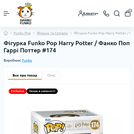
0
Клієнту
Funko Pop
Фільми та Серіали
Фігурка Funko Pop Harry Potter / Ф
Фігурка Funko Pop Harry Potter / Фанко Поп
Гаррі Поттер #174
Виробник:
Funko
Все про товар
Опис
Exclusive
Немає в наявності