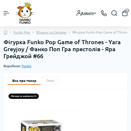
0
Клієнту
Funko Pop
Фільми та Серіали
Фігурка Funko Pop Game of Thrones 
Фігурка Funko Pop Game of Thrones - Yara
Greyjoy / Фанко Поп Гра престолів - Яра
Грейджой #66
Виробник:
Funko
Все про товар
Опис
Немає в наявності