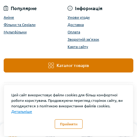
Популярне
Інформація
Аніме
Умови угоди
Фільми та Серіали
Доставка
Мультфільми
Оплата
Зворотній зв'язок
Карта сайту
Каталог товарів
Цей сайт використовує файли cookies для більш комфортної
роботи користувача. Продовжуючи перегляд сторінок сайту, ви
погоджуєтеся з політикою використання файлів cookies.
Детальніше
DanBu Funko © 2026
Прийняти
0
Каталог
Головна
Закладки
Контакти