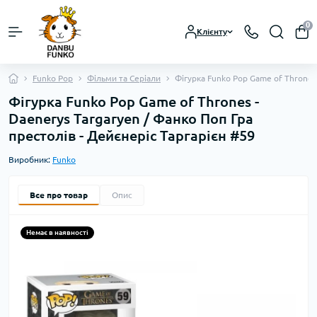
0
Клієнту
Funko Pop
Фільми та Серіали
Фігурка Funko Pop Game of Thrones 
Фігурка Funko Pop Game of Thrones -
Daenerys Targaryen / Фанко Поп Гра
престолів - Дейєнеріс Таргарієн #59
Виробник:
Funko
Все про товар
Опис
Немає в наявності