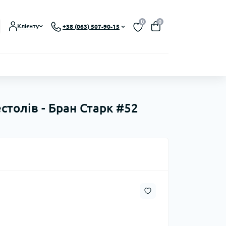
0
0
Клієнту
+38 (063) 507-90-15
естолів - Бран Старк #52