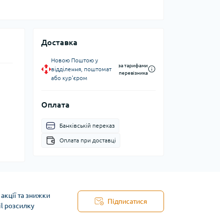
Доставка
Новою Поштою у
за тарифами
відділення, поштомат
перевізника
або кур'єром
Оплата
Банківській переказ
Оплата при доставці
акції та знижки
Підписатися
il розсилку