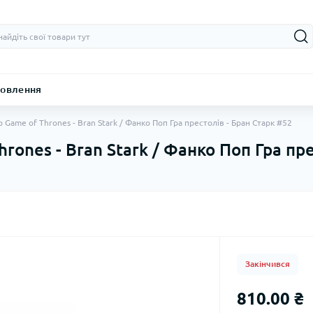
овлення
 Game of Thrones - Bran Stark / Фанко Поп Гра престолів - Бран Старк #52
rones - Bran Stark / Фанко Поп Гра пр
Закінчився
810.00 ₴