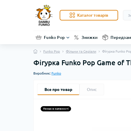
Каталог товарів
Funko Pop
Знижки
Передзам
Funko Pop
Фільми та Серіали
Фігурка Funko Pop
Фігурка Funko Pop Game of Th
Виробник:
Funko
Все про товар
Опис
Немає в наявності