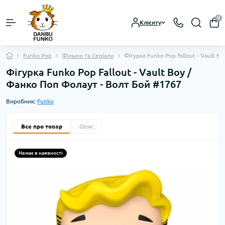
0
Клієнту
Funko Pop
Фільми та Серіали
Фігурка Funko Pop Fallout - Vault 
Фігурка Funko Pop Fallout - Vault Boy /
Фанко Поп Фолаут - Волт Бой #1767
Виробник:
Funko
Все про товар
Опис
Немає в наявності