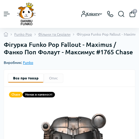
0
Клієнту
Funko Pop
Фільми та Серіали
Фігурка Funko Pop Fallout - Maxim
Фігурка Funko Pop Fallout - Maximus /
Фанко Поп Фолаут - Максимус #1765 Chase
Виробник:
Funko
Все про товар
Опис
Chase
Немає в наявності