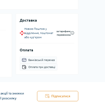
Доставка
Новою Поштою у
за тарифами
відділення, поштомат
перевізника
або кур'єром
Оплата
Банківській переказ
Оплата при доставці
акції та знижки
Підписатися
il розсилку