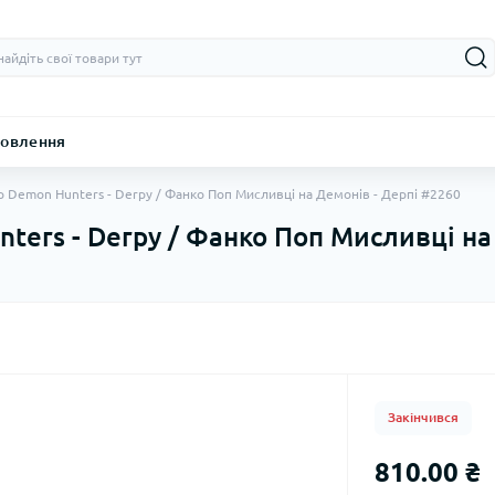
овлення
p Demon Hunters - Derpy / Фанко Поп Мисливці на Демонів - Дерпі #2260
ters - Derpy / Фанко Поп Мисливці на
Закінчився
810.00 ₴