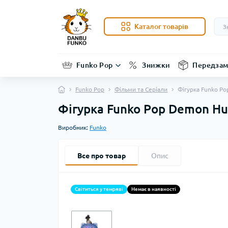
Каталог товарів
Funko Pop
Знижки
Передзам
Funko Pop
Фільми та Серіали
Фігурка Funko Po
Фігурка Funko Pop Demon Hun
Виробник:
Funko
Все про товар
Опис
Світиться у темряві
Немає в наявності