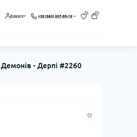
0
0
Клієнту
+38 (063) 507-90-15
 Демонів - Дерпі #2260