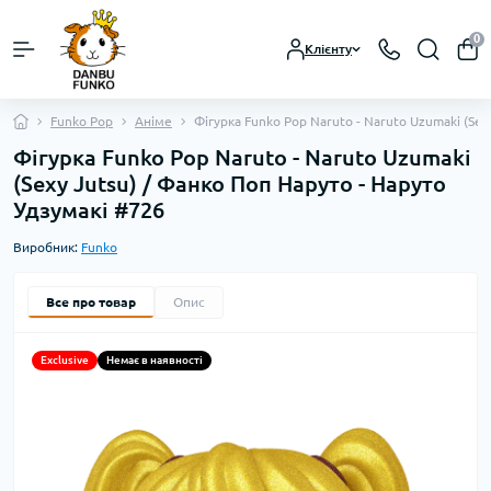
0
Клієнту
Funko Pop
Аніме
Фігурка Funko Pop Naruto - Naruto Uzumaki (Sex
Фігурка Funko Pop Naruto - Naruto Uzumaki
(Sexy Jutsu) / Фанко Поп Наруто - Наруто
Удзумакі #726
Виробник:
Funko
Все про товар
Опис
Exclusive
Немає в наявності