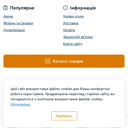
Популярне
Інформація
Аніме
Умови угоди
Фільми та Серіали
Доставка
Мультфільми
Оплата
Зворотній зв'язок
Карта сайту
Каталог товарів
Цей сайт використовує файли cookies для більш комфортної
роботи користувача. Продовжуючи перегляд сторінок сайту, ви
погоджуєтеся з політикою використання файлів cookies.
Детальніше
DanBu Funko © 2026
Прийняти
0
Каталог
Головна
Закладки
Контакти