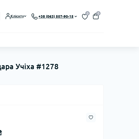
0
0
Клієнту
+38 (063) 507-90-15
дара Учіха #1278
₴