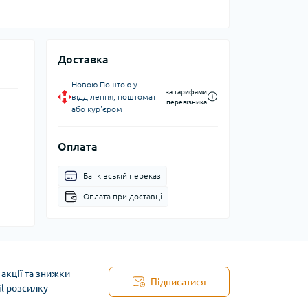
Доставка
Новою Поштою у
за тарифами
відділення, поштомат
перевізника
або кур'єром
Оплата
Банківській переказ
Оплата при доставці
акції та знижки
Підписатися
il розсилку