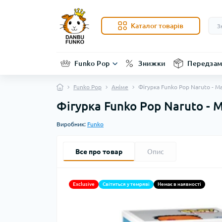
Каталог товарів
Funko Pop
Знижки
Передзам
Funko Pop
Аніме
Фігурка Funko Pop Naruto - M
Фігурка Funko Pop Naruto - 
Виробник:
Funko
Все про товар
Опис
Exclusive
Світиться у темряві
Немає в наявності