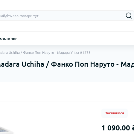
овлення
adara Uchiha / Фанко Поп Наруто - Мадара Учіха #1278
Madara Uchiha / Фанко Поп Наруто - Ма
Закінчився
1 090.00 