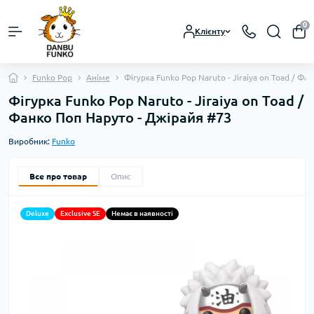
0
Клієнту
Funko Pop
Аніме
Фігурка Funko Pop Naruto - Jiraiya on Toad / Ф
Фігурка Funko Pop Naruto - Jiraiya on Toad /
Фанко Поп Наруто - Джірайя #73
Виробник:
Funko
Все про товар
Опис
Deluxe
Exclusive SE
Немає в наявності