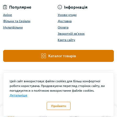
Популярне
Інформація
Аніме
Умови угоди
Фільми та Серіали
Доставка
Мультфільми
Оплата
Зворотній зв'язок
Карта сайту
Каталог товарів
Цей сайт використовує файли cookies для більш комфортної
роботи користувача. Продовжуючи перегляд сторінок сайту, ви
погоджуєтеся з політикою використання файлів cookies.
Детальніше
DanBu Funko © 2026
Прийняти
0
Каталог
Головна
Закладки
Контакти