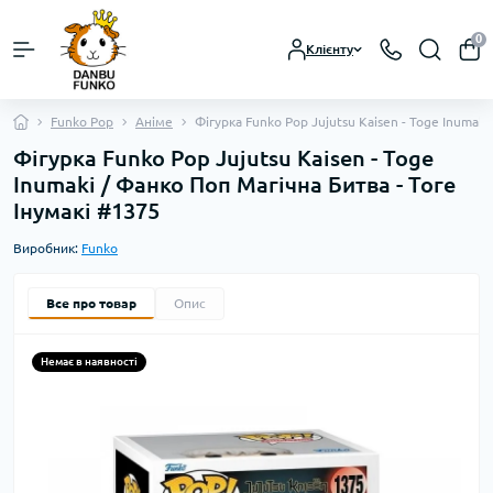
0
Клієнту
Funko Pop
Аніме
Фігурка Funko Pop Jujutsu Kaisen - Toge Inumaki
Фігурка Funko Pop Jujutsu Kaisen - Toge
Inumaki / Фанко Поп Магічна Битва - Тоге
Інумакі #1375
Виробник:
Funko
Все про товар
Опис
Немає в наявності