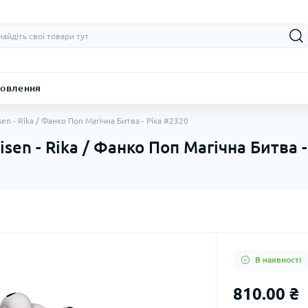
овлення
sen - Rika / Фанко Поп Магічна Битва - Ріка #2320
isen - Rika / Фанко Поп Магічна Битва 
В наявності
810.00 ₴