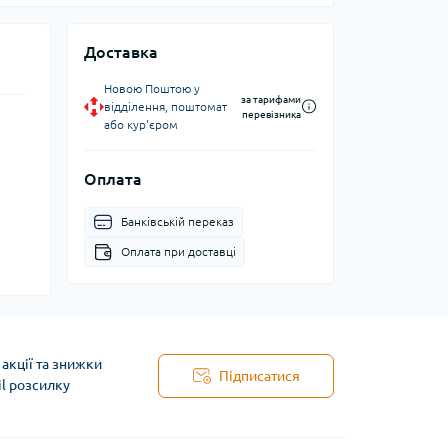
Доставка
Новою Поштою у
за тарифами
відділення, поштомат
перевізника
або кур'єром
Оплата
Банківській переказ
Оплата при доставці
акції та знижки
Підписатися
il розсилку