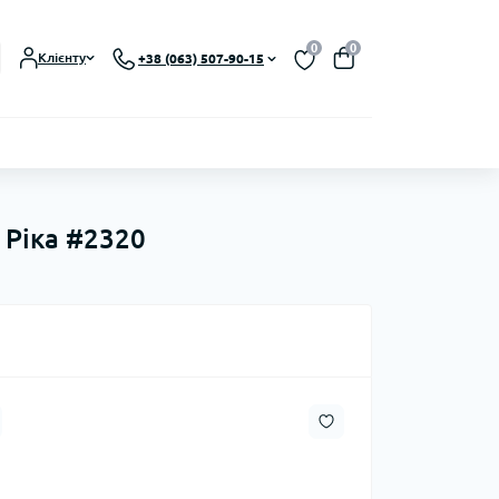
0
0
Клієнту
+38 (063) 507-90-15
- Ріка #2320