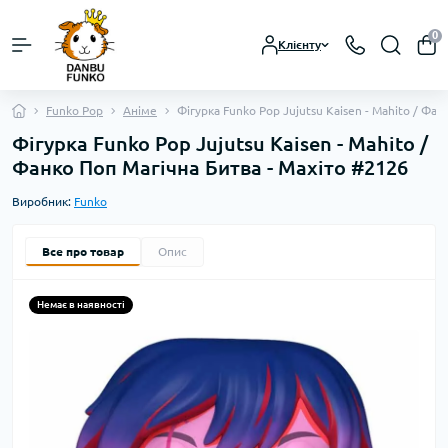
0
Клієнту
Funko Pop
Аніме
Фігурка Funko Pop Jujutsu Kaisen - Mahito / Фа
Фігурка Funko Pop Jujutsu Kaisen - Mahito /
Фанко Поп Магічна Битва - Махіто #2126
Виробник:
Funko
Все про товар
Опис
Немає в наявності