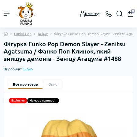
0
Клієнту
Funko Pop
Аніме
Фігурка Funko Pop Demon Slayer - Zenitsu Agat
Фігурка Funko Pop Demon Slayer - Zenitsu
Agatsuma / Фанко Поп Клинок, який
знищує демонів - Зеніцу Агацума #1488
Виробник:
Funko
Все про товар
Опис
Exclusive
Немає в наявності