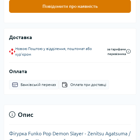
Повідомити про наявність
Доставка
Новою Поштою у відділення, поштомат або
за тарифами
кур'єром
перевізника
Оплата
Банківській переказ
Оплата при доставці
Опис
Фігурка Funko Pop Demon Slayer - Zenitsu Agatsuma /