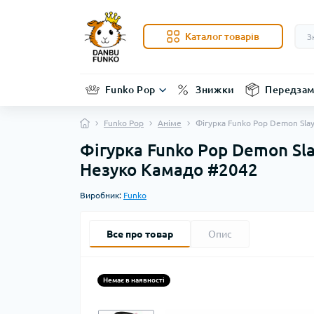
Каталог товарів
Funko Pop
Знижки
Передзам
Funko Pop
Аніме
Фігурка Funko Pop Demon Sla
Фігурка Funko Pop Demon Sl
Незуко Камадо #2042
Виробник:
Funko
Все про товар
Опис
Немає в наявності