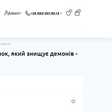
0
0
Клієнту
+38 (063) 507-90-15
до #2042
ок, який знищує демонів -