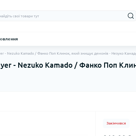
овлення
yer - Nezuko Kamado / Фанко Поп Клинок, який знищує демонів - Незуко Кама
ayer - Nezuko Kamado / Фанко Поп Клин
Закінчився