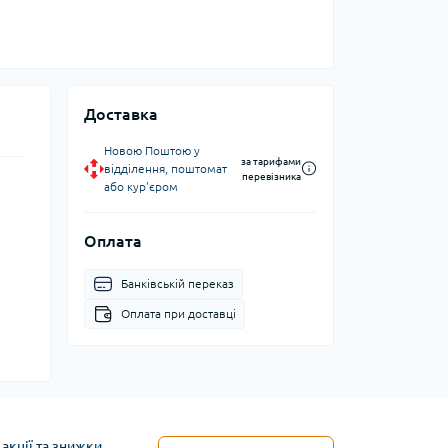
Доставка
Новою Поштою у
за тарифами
відділення, поштомат
перевізника
або кур'єром
Оплата
Банківській переказ
Оплата при доставці
акції та знижки