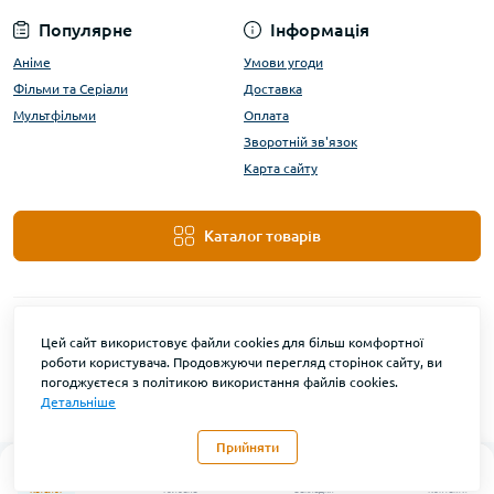
Популярне
Інформація
Аніме
Умови угоди
Фільми та Серіали
Доставка
Мультфільми
Оплата
Зворотній зв'язок
Карта сайту
Каталог товарів
Цей сайт використовує файли cookies для більш комфортної
роботи користувача. Продовжуючи перегляд сторінок сайту, ви
погоджуєтеся з політикою використання файлів cookies.
Детальніше
DanBu Funko © 2026
Прийняти
0
Каталог
Головна
Закладки
Контакти