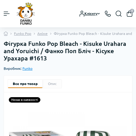
0
Клієнту
Funko Pop
Аніме
Фігурка Funko Pop Bleach - Kisuke Urahara and Y
Фігурка Funko Pop Bleach - Kisuke Urahara
and Yoruichi / Фанко Поп Бліч - Кісуке
Урахара #1613
Виробник:
Funko
Все про товар
Опис
Немає в наявності