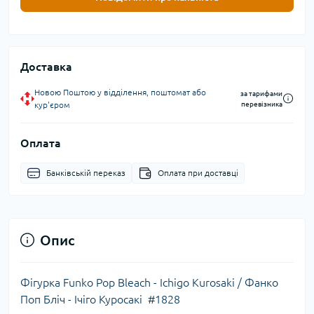
Доставка
Новою Поштою у відділення, поштомат або
за тарифами
кур'єром
перевізника
Оплата
Банківській переказ
Оплата при доставці
Опис
Фігурка Funko Pop Bleach - Ichigo Kurosaki / Фанко
Поп Бліч - Ічіго Куросакі #1828