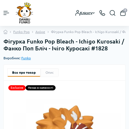
0
Клієнту
Funko Pop
Аніме
Фігурка Funko Pop Bleach - Ichigo Kurosaki / Фан
Фігурка Funko Pop Bleach - Ichigo Kurosaki /
Фанко Поп Бліч - Ічіго Куросакі #1828
Виробник:
Funko
Все про товар
Опис
Exclusive
Немає в наявності