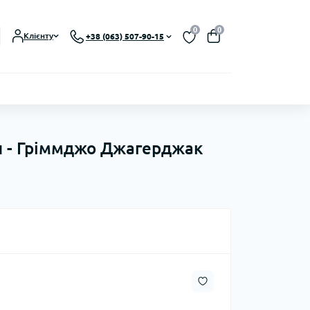
0
0
Клієнту
+38 (063) 507-90-15
іч - Гріммджо Джагерджак