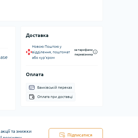
Доставка
Новою Поштою у
за тарифами
відділення, поштомат
перевізника
hase
або кур'єром
Оплата
Банківській переказ
Оплата при доставці
акції та знижки
Підписатися
il розсилку