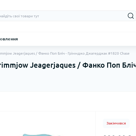
овлення
rimmjow Jeagerjaques / Фанко Поп Бліч - Гріммджо Джагерджак #1820 Chase
Grimmjow Jeagerjaques / Фанко Поп Бл
Закінчився