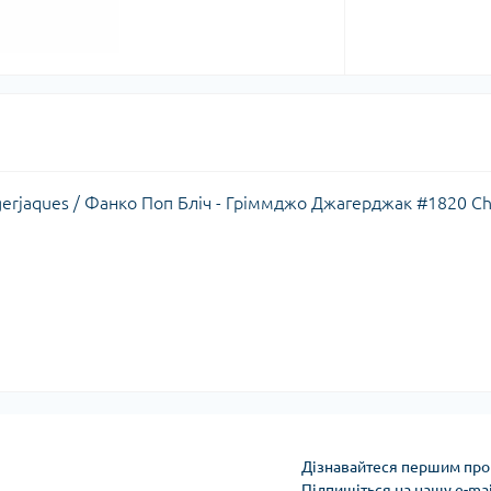
gerjaques / Фанко Поп Бліч - Гріммджо Джагерджак #1820 C
Дізнавайтеся першим про 
Підпишіться на нашу e-ma