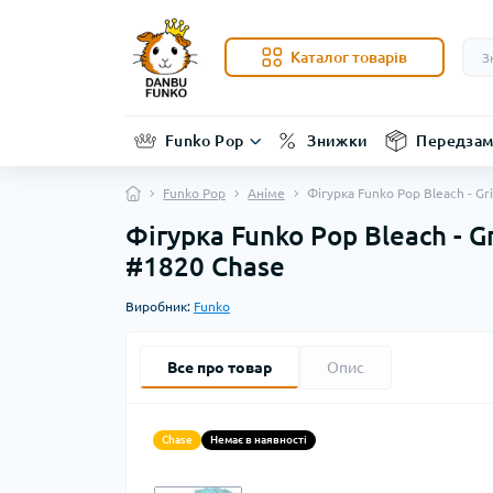
Каталог товарів
Funko Pop
Знижки
Передзам
Funko Pop
Аніме
Фігурка Funko Pop Bleach - G
Фігурка Funko Pop Bleach - 
#1820 Chase
Виробник:
Funko
Все про товар
Опис
Chase
Немає в наявності