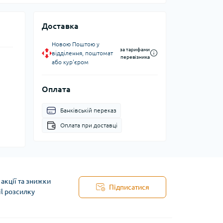
Доставка
Новою Поштою у
за тарифами
відділення, поштомат
перевізника
або кур'єром
Оплата
Банківській переказ
Оплата при доставці
акції та знижки
Підписатися
il розсилку