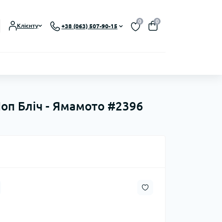
0
0
Клієнту
+38 (063) 507-90-15
Поп Бліч - Ямамото #2396