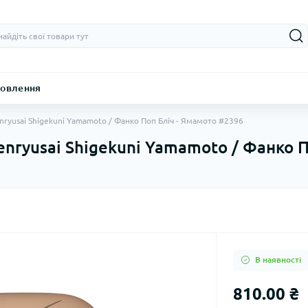
овлення
enryusai Shigekuni Yamamoto / Фанко Поп Бліч - Ямамото #2396
Genryusai Shigekuni Yamamoto / Фанко 
В наявності
810.00 ₴