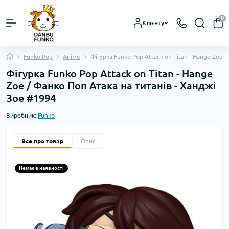
0
Клієнту
Funko Pop
Аніме
Фігурка Funko Pop Attack on Titan - Hange Zoe 
Фігурка Funko Pop Attack on Titan - Hange
Zoe / Фанко Поп Атака на титанів - Ханджі
Зое #1994
Виробник:
Funko
Все про товар
Опис
Немає в наявності