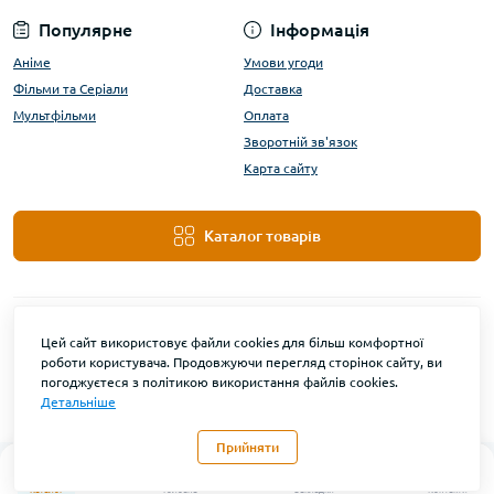
Популярне
Інформація
Аніме
Умови угоди
Фільми та Серіали
Доставка
Мультфільми
Оплата
Зворотній зв'язок
Карта сайту
Каталог товарів
Цей сайт використовує файли cookies для більш комфортної
роботи користувача. Продовжуючи перегляд сторінок сайту, ви
погоджуєтеся з політикою використання файлів cookies.
Детальніше
DanBu Funko © 2026
Прийняти
0
Каталог
Головна
Закладки
Контакти