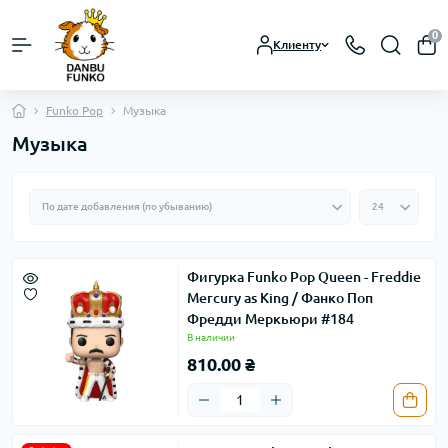
0
Клиенту
Funko Pop
Музыка
Музыка
Фигурка Funko Pop Queen - Freddie
Mercury as King / Фанко Поп
Фредди Меркьюри #184
В наличии
810.00 ₴