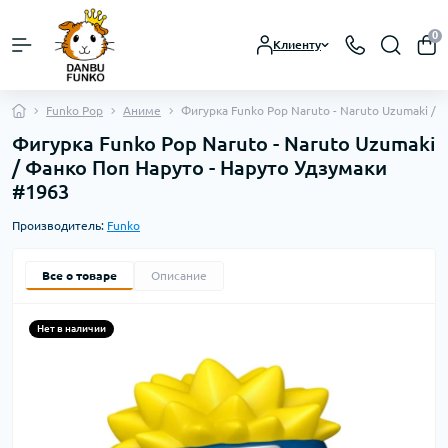
0
Клиенту
Funko Pop
Аниме
Фигурка Funko Pop Naruto - Naruto Uzumaki / 
Фигурка Funko Pop Naruto - Naruto Uzumaki
/ Фанко Поп Наруто - Наруто Удзумаки
#1963
Производитель:
Funko
Все о товаре
Описание
Нет в наличии