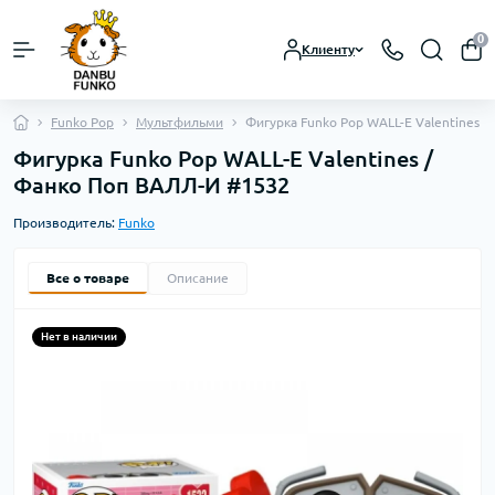
0
Клиенту
Funko Pop
Мультфильми
Фигурка Funko Pop WALL-E Valentines 
Фигурка Funko Pop WALL-E Valentines /
Фанко Поп ВАЛЛ-И #1532
Производитель:
Funko
Все о товаре
Описание
Нет в наличии