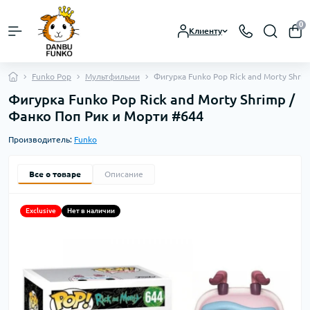
0
Клиенту
Funko Pop
Мультфильми
Фигурка Funko Pop Rick and Morty Shri
Фигурка Funko Pop Rick and Morty Shrimp /
Фанко Поп Рик и Морти #644
Производитель:
Funko
Все о товаре
Описание
Exclusive
Нет в наличии