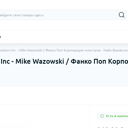
з
nsters Inc - Mike Wazowski / Фанко Поп Корпорация монстров - Майк Вазовск
 Inc - Mike Wazowski / Фанко Поп Корп
Есть в налич