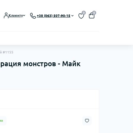
0
0
Клиенту
+38 (063) 507-90-15
ий #1155
орация монстров - Майк
ии