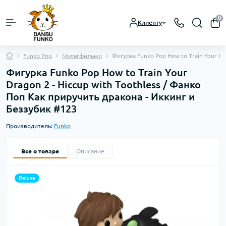
0
Клиенту
Funko Pop
Мультфильми
Фигурка Funko Pop How to Train Your Dr
Фигурка Funko Pop How to Train Your
Dragon 2 - Hiccup with Toothless / Фанко
Поп Как приручить дракона - Иккинг и
Беззубик #123
Производитель:
Funko
Все о товаре
Описание
Deluxe