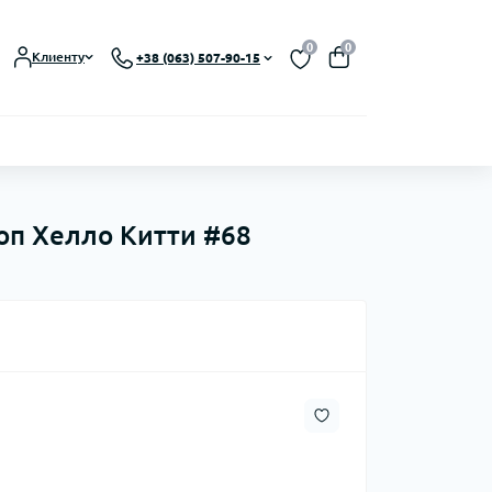
0
0
Клиенту
+38 (063) 507-90-15
Поп Хелло Китти #68