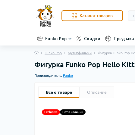
Каталог товаров
Funko Pop
Скидки
Предзака
Funko Pop
Мультфильми
Фигурка Funko Pop He
Фигурка Funko Pop Hello Kit
Производитель:
Funko
Все о товаре
Описание
Exclusive
Нет в наличии