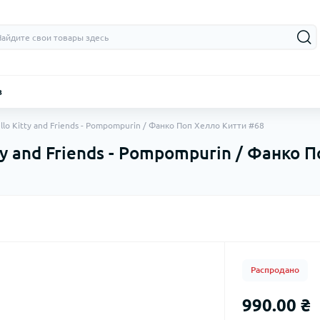
з
llo Kitty and Friends - Pompompurin / Фанко Поп Хелло Китти #68
ty and Friends - Pompompurin / Фанко 
Распродано
990.00 ₴