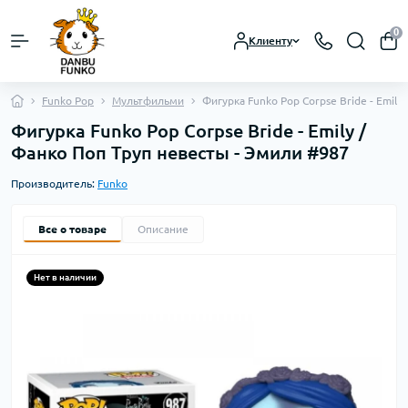
0
Клиенту
Funko Pop
Мультфильми
Фигурка Funko Pop Corpse Bride - Emil
Фигурка Funko Pop Corpse Bride - Emily /
Фанко Поп Труп невесты - Эмили #987
Производитель:
Funko
Все о товаре
Описание
Нет в наличии