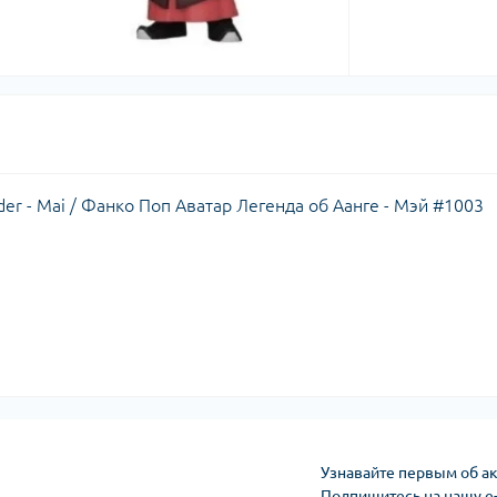
der - Mai / Фанко Поп Аватар Легенда об Аанге - Мэй #1003
Узнавайте первым об ак
Подпишитесь на нашу e