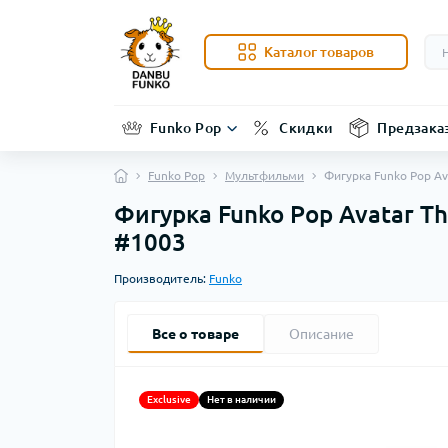
Каталог товаров
Funko Pop
Скидки
Предзака
Funko Pop
Мультфильми
Фигурка Funko Pop Av
Фигурка Funko Pop Avatar Th
#1003
Производитель:
Funko
Все о товаре
Описание
Exclusive
Нет в наличии