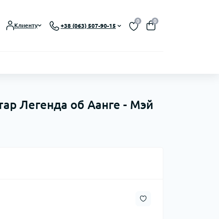
0
0
Клиенту
+38 (063) 507-90-15
3
атар Легенда об Аанге - Мэй