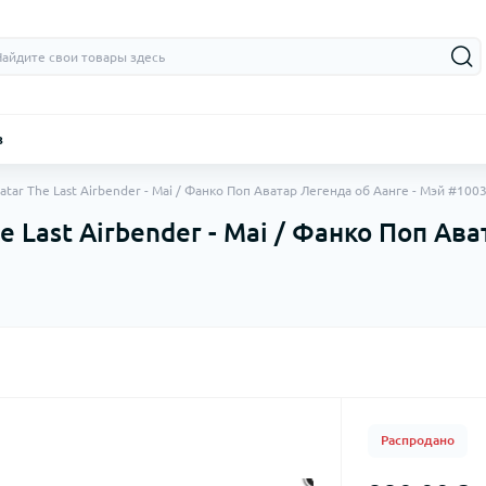
з
atar The Last Airbender - Mai / Фанко Поп Аватар Легенда об Аанге - Мэй #100
e Last Airbender - Mai / Фанко Поп Ав
Распродано