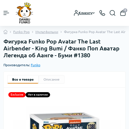
0
Клиенту
Funko Pop
Мультфильми
Фигурка Funko Pop Avatar The Last Airb
Фигурка Funko Pop Avatar The Last
Airbender - King Bumi / Фанко Поп Аватар
Легенда об Аанге - Буми #1380
Производитель:
Funko
Все о товаре
Описание
Exclusive
Нет в наличии