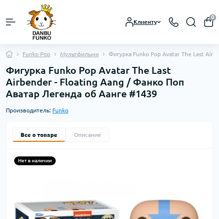
0
Клиенту
Funko Pop
Мультфильми
Фигурка Funko Pop Avatar The Last Airb
Фигурка Funko Pop Avatar The Last
Airbender - Floating Aang / Фанко Поп
Аватар Легенда об Аанге #1439
Производитель:
Funko
Все о товаре
Описание
Нет в наличии