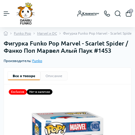
0
Клиенту
Funko Pop
Marvel и DC
Фигурка Funko Pop Marvel - Scarlet Spide
Фигурка Funko Pop Marvel - Scarlet Spider /
Фанко Поп Марвел Алый Паук #1453
Производитель:
Funko
Все о товаре
Описание
Exclusive
Нет в наличии