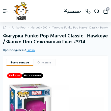
0
Клиенту
Funko Pop
Marvel и DC
Фигурка Funko Pop Marvel Classic - Hawke
Фигурка Funko Pop Marvel Classic - Hawkeye
/ Фанко Поп Соколиный Глаз #914
Производитель:
Funko
Все о товаре
Описание
Exclusive
Нет в наличии