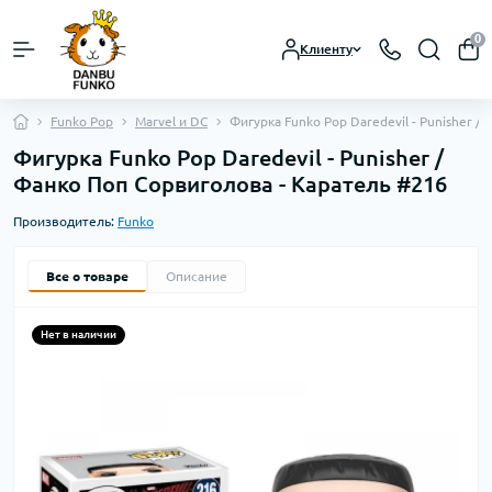
0
Клиенту
Funko Pop
Marvel и DC
Фигурка Funko Pop Daredevil - Punisher /
Фигурка Funko Pop Daredevil - Punisher /
Фанко Поп Сорвиголова - Каратель #216
Производитель:
Funko
Все о товаре
Описание
Нет в наличии