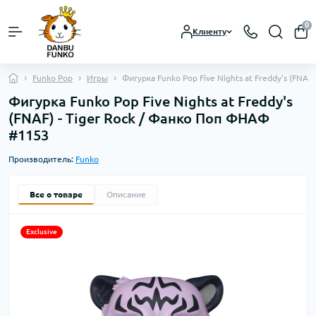
0
Клиенту
Funko Pop
Игры
Фигурка Funko Pop Five Nights at Freddy's (FNA
Фигурка Funko Pop Five Nights at Freddy's
(FNAF) - Tiger Rock / Фанко Поп ФНАФ
#1153
Производитель:
Funko
Все о товаре
Описание
Exclusive