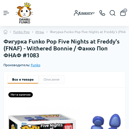
0
Клиенту
Funko Pop
Игры
Фигурка Funko Pop Five Nights at Freddy's (FNA
Фигурка Funko Pop Five Nights at Freddy's
(FNAF) - Withered Bonnie / Фанко Поп
ФНАФ #1083
Производитель:
Funko
Все о товаре
Описание
Нет в наличии