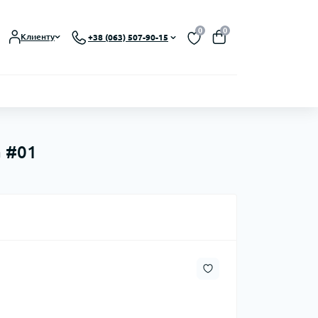
0
0
Клиенту
+38 (063) 507-90-15
а #01