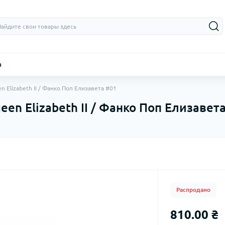
з
n Elizabeth II / Фанко Поп Елизавета #01
een Elizabeth II / Фанко Поп Елизавет
Распродано
810.00 ₴