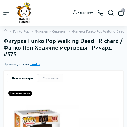
0
Клиенту
Funko Pop
Фильмы и Сериалы
Фигурка Funko Pop Walking Dead 
Фигурка Funko Pop Walking Dead - Richard /
Фанко Поп Ходячие мертвецы - Ричард
#575
Производитель:
Funko
Все о товаре
Описание
Нет в наличии