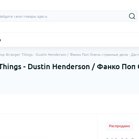
з
op Stranger Things - Dustin Henderson / Фанко Поп Очень странные дела - Да
Things - Dustin Henderson / Фанко Поп
Распродано