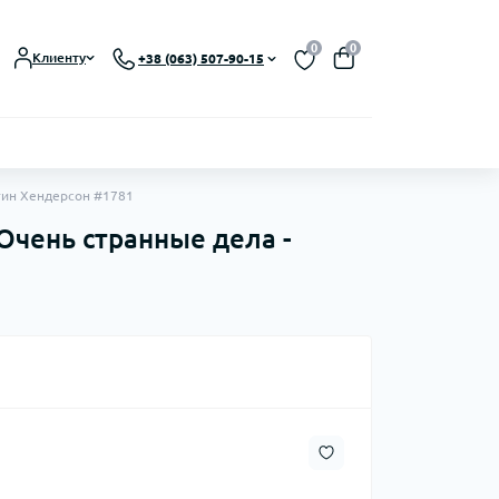
0
0
Клиенту
+38 (063) 507-90-15
стин Хендерсон #1781
 Очень странные дела -