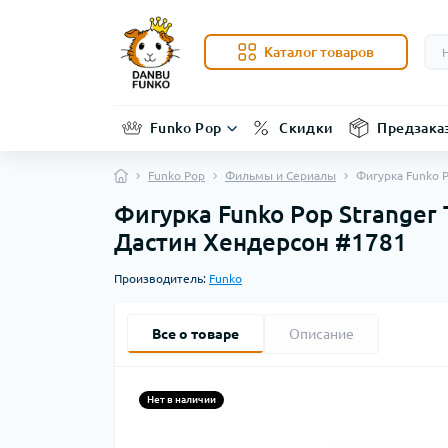
Каталог товаров
Funko Pop
Скидки
Предзака
Funko Pop
Фильмы и Сериалы
Фигурка Funko P
Фигурка Funko Pop Stranger 
Дастин Хендерсон #1781
Производитель:
Funko
Все о товаре
Описание
Нет в наличии