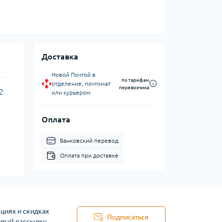
Доставка
Новой Почтой в
по тарифам
отделение, почтомат
перевозчика
2
или курьером
Оплата
Банковский перевод
Оплата при доставке
циях и скидках
Подписаться
-mail рассылку