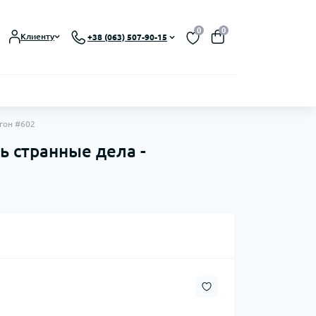
0
0
Клиенту
+38 (063) 507-90-15
ргон #602
ь странные дела -