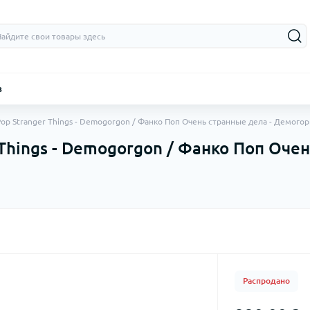
з
Pop Stranger Things - Demogorgon / Фанко Поп Очень странные дела - Демого
Things - Demogorgon / Фанко Поп Очен
Распродано