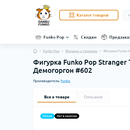
Каталог товаров
Funko Pop
Скидки
Предзака
Funko Pop
Фильмы и Сериалы
Фигурка Funko 
Фигурка Funko Pop Stranger 
Демогоргон #602
Производитель:
Funko
Все о товаре
Описание
Deluxe
Нет в наличии