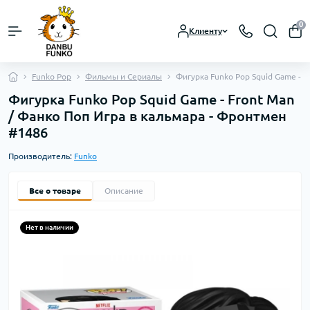
0
Клиенту
Funko Pop
Фильмы и Сериалы
Фигурка Funko Pop Squid Game - 
Фигурка Funko Pop Squid Game - Front Man
/ Фанко Поп Игра в кальмара - Фронтмен
#1486
Производитель:
Funko
Все о товаре
Описание
Нет в наличии