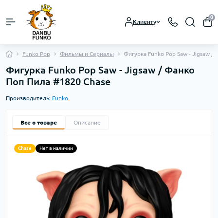
0
Клиенту
Funko Pop
Фильмы и Сериалы
Фигурка Funko Pop Saw - Jigsaw /
Фигурка Funko Pop Saw - Jigsaw / Фанко
Поп Пила #1820 Chase
Производитель:
Funko
Все о товаре
Описание
Chase
Нет в наличии