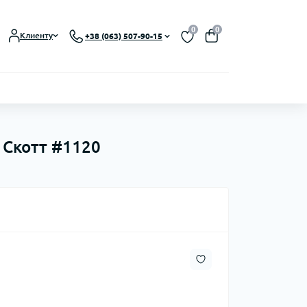
0
0
Клиенту
+38 (063) 507-90-15
л Скотт #1120