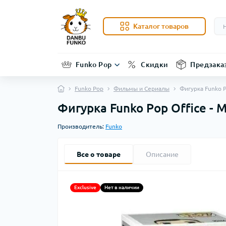
Каталог товаров
Funko Pop
Скидки
Предзака
Funko Pop
Фильмы и Сериалы
Фигурка Funko P
Фигурка Funko Pop Office - 
Производитель:
Funko
Все о товаре
Описание
Exclusive
Нет в наличии