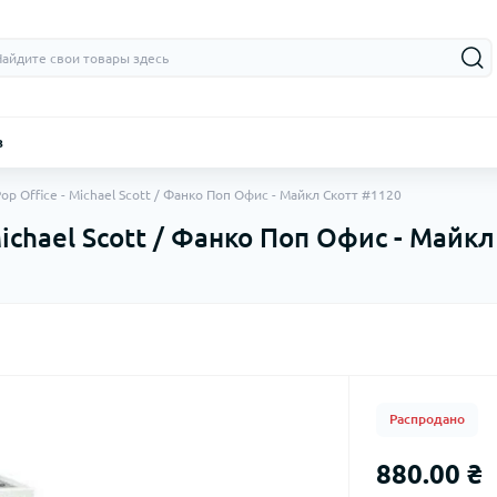
з
op Office - Michael Scott / Фанко Поп Офис - Майкл Скотт #1120
Michael Scott / Фанко Поп Офис - Майк
Распродано
880.00 ₴