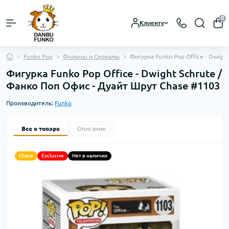
0
Клиенту
Funko Pop
Фильмы и Сериалы
Фигурка Funko Pop Office - Dwigh
Фигурка Funko Pop Office - Dwight Schrute /
Фанко Поп Офис - Дуайт Шрут Chase #1103
Производитель:
Funko
Все о товаре
Описание
Chase
Exclusive
Нет в наличии