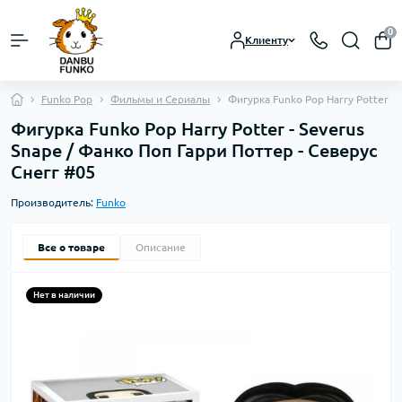
0
Клиенту
Funko Pop
Фильмы и Сериалы
Фигурка Funko Pop Harry Potter -
Фигурка Funko Pop Harry Potter - Severus
Snape / Фанко Поп Гарри Поттер - Северус
Снегг #05
Производитель:
Funko
Все о товаре
Описание
Нет в наличии