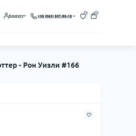
0
0
Клиенту
+38 (063) 507-90-15
оттер - Рон Уизли #166