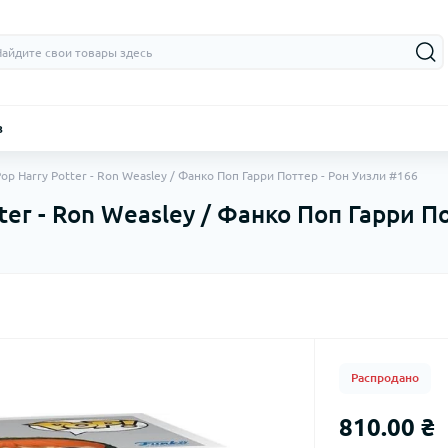
з
op Harry Potter - Ron Weasley / Фанко Поп Гарри Поттер - Рон Уизли #166
ter - Ron Weasley / Фанко Поп Гарри П
Распродано
810.00 ₴