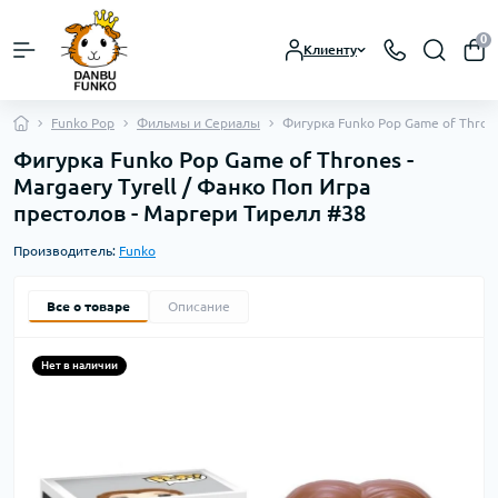
0
Клиенту
Funko Pop
Фильмы и Сериалы
Фигурка Funko Pop Game of Throne
Фигурка Funko Pop Game of Thrones -
Margaery Tyrell / Фанко Поп Игра
престолов - Маргери Тирелл #38
Производитель:
Funko
Все о товаре
Описание
Нет в наличии