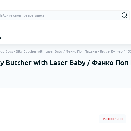
з
op Boys - Billy Butcher with Laser Baby / Фанко Поп Пацаны - Билли Бутчер #15
lly Butcher with Laser Baby / Фанко По
Распродано