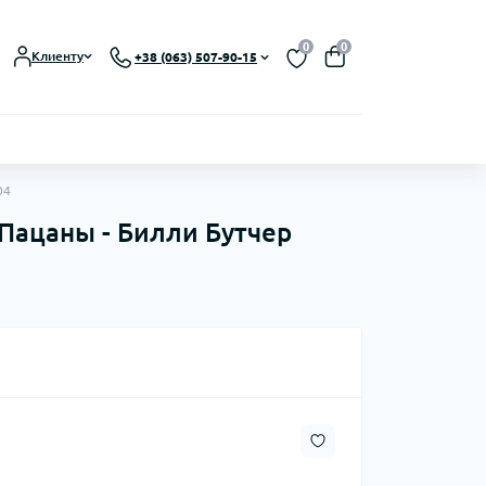
0
0
Клиенту
+38 (063) 507-90-15
04
п Пацаны - Билли Бутчер