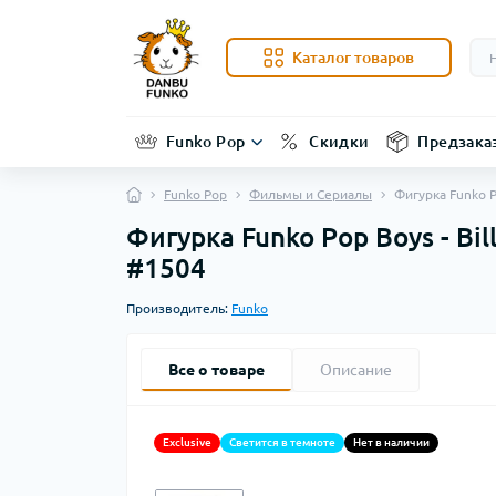
Каталог товаров
Funko Pop
Скидки
Предзака
Funko Pop
Фильмы и Сериалы
Фигурка Funko P
Фигурка Funko Pop Boys - Bi
#1504
Производитель:
Funko
Все о товаре
Описание
Exclusive
Светится в темноте
Нет в наличии